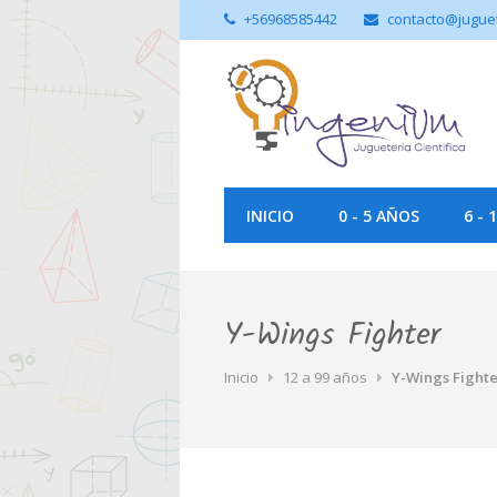
+56968585442
contacto@jugue
INICIO
0 - 5 AÑOS
6 - 
Y-Wings Fighter
Inicio
12 a 99 años
Y-Wings Fight