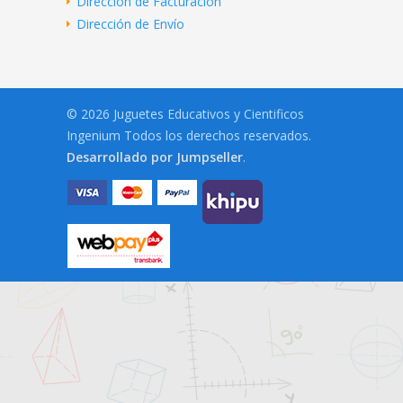
Dirección de Facturación
Dirección de Envío
© 2026 Juguetes Educativos y Cientificos
Ingenium Todos los derechos reservados.
Desarrollado por Jumpseller
.