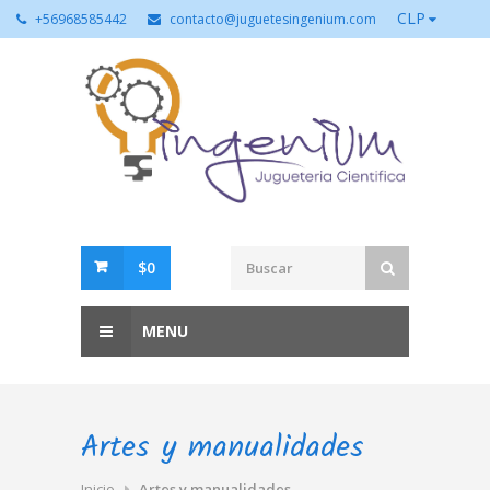
CLP
+56968585442
contacto@juguetesingenium.com
$0
MENU
Artes y manualidades
Inicio
Artes y manualidades