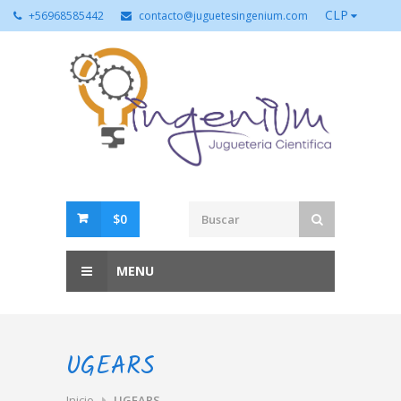
CLP
+56968585442
contacto@juguetesingenium.com
$0
MENU
UGEARS
Inicio
UGEARS