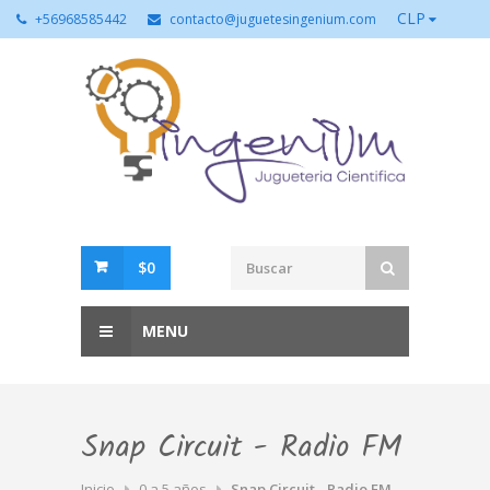
CLP
+56968585442
contacto@juguetesingenium.com
$0
MENU
Snap Circuit - Radio FM
Inicio
0 a 5 años
Snap Circuit - Radio FM