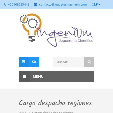
CLP
+56968585442
contacto@juguetesingenium.com
$0
MENU
Cargo despacho regiones
Inicio
Cargo despacho regiones